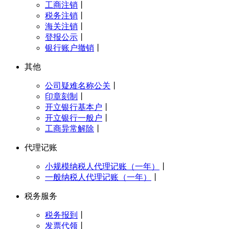
工商注销
丨
税务注销
丨
海关注销
丨
登报公示
丨
银行账户撤销
丨
其他
公司疑难名称公关
丨
印章刻制
丨
开立银行基本户
丨
开立银行一般户
丨
工商异常解除
丨
代理记账
小规模纳税人代理记账（一年）
丨
一般纳税人代理记账（一年）
丨
税务服务
税务报到
丨
发票代领
丨