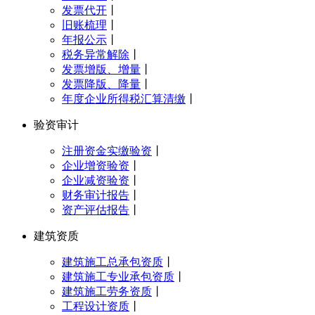
发票代开
丨
旧账梳理
丨
年报公示
丨
税务异常解除
丨
发票增版、增量
丨
发票降版、降量
丨
年度企业所得税汇算清缴
丨
验资审计
注册资金实缴验资
丨
企业增资验资
丨
企业减资验资
丨
财务审计报告
丨
资产评估报告
丨
建筑资质
建筑施工总承包资质
丨
建筑施工专业承包资质
丨
建筑施工劳务资质
丨
工程设计资质
丨