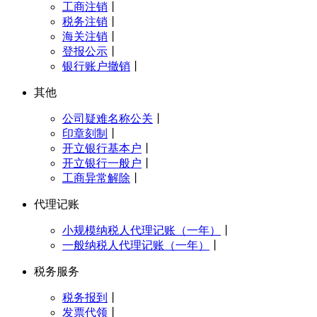
工商注销
丨
税务注销
丨
海关注销
丨
登报公示
丨
银行账户撤销
丨
其他
公司疑难名称公关
丨
印章刻制
丨
开立银行基本户
丨
开立银行一般户
丨
工商异常解除
丨
代理记账
小规模纳税人代理记账（一年）
丨
一般纳税人代理记账（一年）
丨
税务服务
税务报到
丨
发票代领
丨