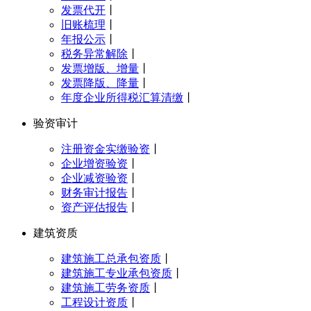
发票代开
丨
旧账梳理
丨
年报公示
丨
税务异常解除
丨
发票增版、增量
丨
发票降版、降量
丨
年度企业所得税汇算清缴
丨
验资审计
注册资金实缴验资
丨
企业增资验资
丨
企业减资验资
丨
财务审计报告
丨
资产评估报告
丨
建筑资质
建筑施工总承包资质
丨
建筑施工专业承包资质
丨
建筑施工劳务资质
丨
工程设计资质
丨