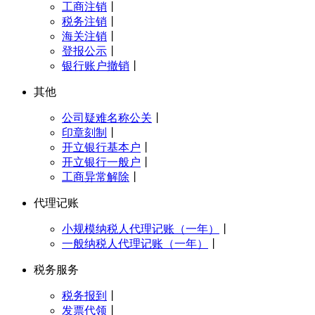
工商注销
丨
税务注销
丨
海关注销
丨
登报公示
丨
银行账户撤销
丨
其他
公司疑难名称公关
丨
印章刻制
丨
开立银行基本户
丨
开立银行一般户
丨
工商异常解除
丨
代理记账
小规模纳税人代理记账（一年）
丨
一般纳税人代理记账（一年）
丨
税务服务
税务报到
丨
发票代领
丨