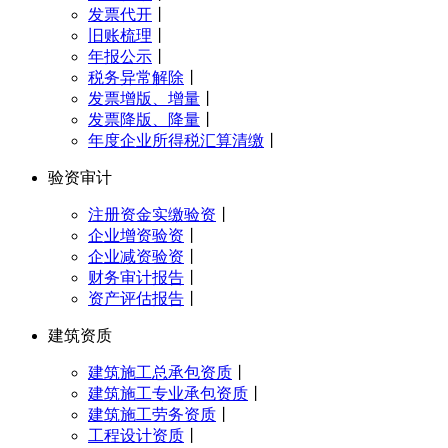
发票代开
丨
旧账梳理
丨
年报公示
丨
税务异常解除
丨
发票增版、增量
丨
发票降版、降量
丨
年度企业所得税汇算清缴
丨
验资审计
注册资金实缴验资
丨
企业增资验资
丨
企业减资验资
丨
财务审计报告
丨
资产评估报告
丨
建筑资质
建筑施工总承包资质
丨
建筑施工专业承包资质
丨
建筑施工劳务资质
丨
工程设计资质
丨