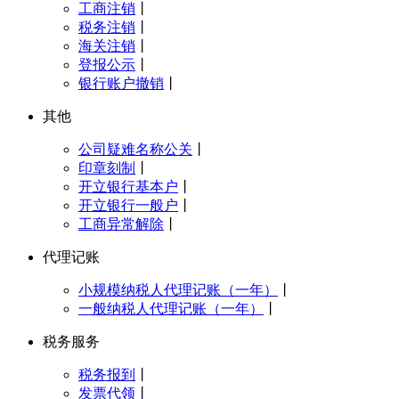
工商注销
丨
税务注销
丨
海关注销
丨
登报公示
丨
银行账户撤销
丨
其他
公司疑难名称公关
丨
印章刻制
丨
开立银行基本户
丨
开立银行一般户
丨
工商异常解除
丨
代理记账
小规模纳税人代理记账（一年）
丨
一般纳税人代理记账（一年）
丨
税务服务
税务报到
丨
发票代领
丨